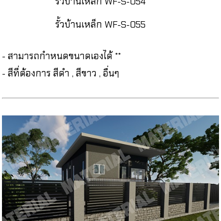
รั้วบ้านเหล็ก WF-S-054
รั้วบ้านเหล็ก WF-S-055
- สามารถกำหนดขนาดเองได้ **
- สีที่ต้องการ สีดำ , สีขาว , อื่นๆ