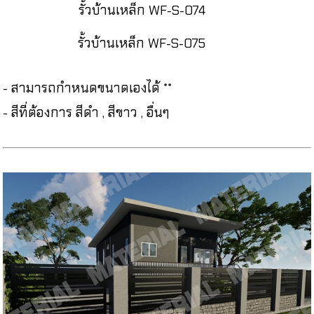
รั้วบ้านเหล็ก WF-S-074
รั้วบ้านเหล็ก WF-S-075
- สามารถกำหนดขนาดเองได้ **
- สีที่ต้องการ สีดำ , สีขาว , อื่นๆ