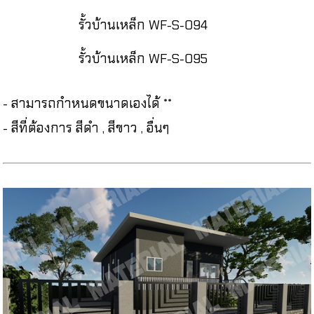
รั้วบ้านเหล็ก WF-S-094
รั้วบ้านเหล็ก WF-S-095
- สามารถกำหนดขนาดเองได้ **
- สีที่ต้องการ สีดำ , สีขาว , อื่นๆ