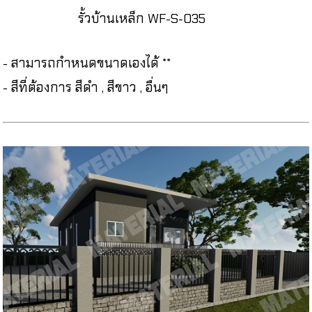
รั้วบ้านเหล็ก WF-S-035
- สามารถกำหนดขนาดเองได้ **
- สีที่ต้องการ สีดำ , สีขาว , อื่นๆ