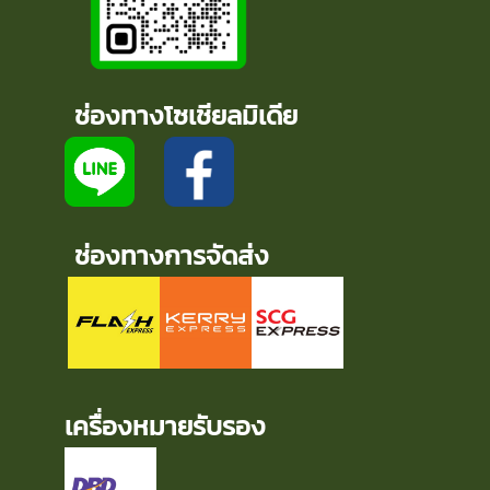
ช่องทางโซเชียลมิเดีย
ช่องทางการจัดส่ง
เครื่องหมายรับรอง