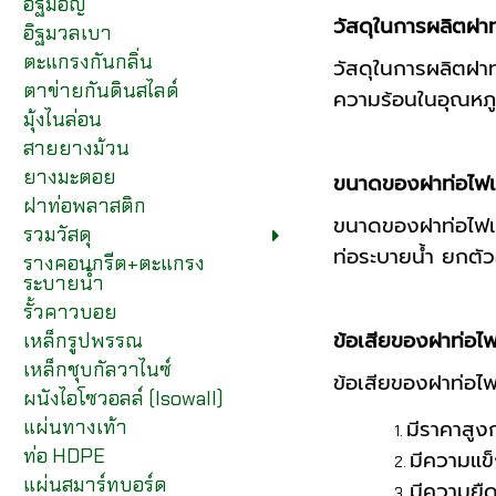
อิฐมอญ
วัสดุในการผลิตฝา
อิฐมวลเบา
ตะแกรงกันกลิ่น
วัสดุในการผลิตฝาท
ตาข่ายกันดินสไลด์
ความร้อนในอุณหภู
มุ้งไนล่อน
สายยางม้วน
ยางมะตอย
ขนาดของฝาท่อไฟเ
ฝาท่อพลาสติก
ขนาดของฝาท่อไฟเบ
รวมวัสดุ
ท่อระบายน้ำ ยกต
รางคอนกรีต+ตะแกรง
ระบายน้ำ
รั้วคาวบอย
ข้อเสียของฝาท่อไ
เหล็กรูปพรรณ
เหล็กชุบกัลวาไนซ์
ข้อเสียของฝาท่อไฟ
ผนังไอโซวอลล์ (Isowall)
แผ่นทางเท้า
มีราคาสูง
ท่อ HDPE
มีความแข
แผ่นสมาร์ทบอร์ด
มีความยืด