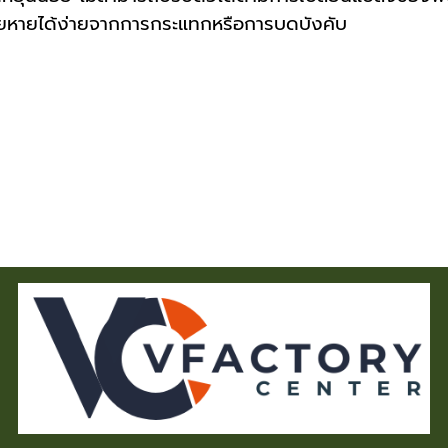
ียหายได้ง่ายจากการกระแทกหรือการบดบังคับ