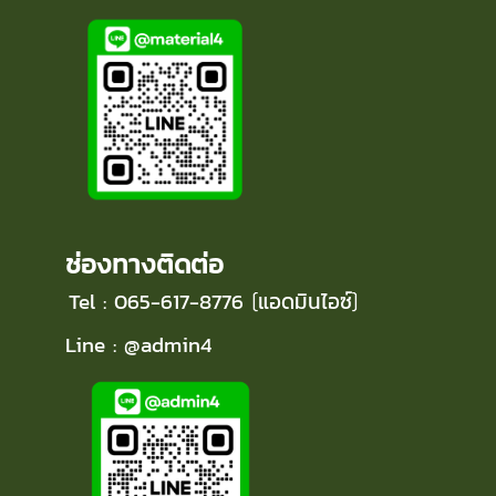
ช่องทางติดต่อ
Tel : 065-617-8776
แอดมินไอซ์
(
)
Line : @admin4