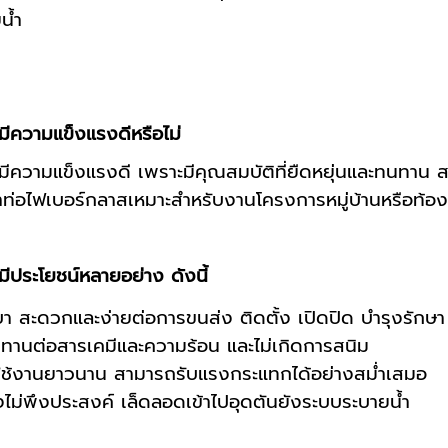
น้ำ
ีความแข็งแรงดีหรือไม่
ีความแข็งแรงดี เพราะมีคุณสมบัติที่ยืดหยุ่นและทนทาน ส
ฝาท่อไฟเบอร์กลาสเหมาะสำหรับงานโครงการหมู่บ้านหรือท้
ีประโยชน์หลายอย่าง ดังนี้
เบา สะดวกและง่ายต่อการขนส่ง ติดตั้ง เปิดปิด บำรุงรักษา 
ทานต่อสารเคมีและความร้อน และไม่เกิดการสนิม
รใช้งานยาวนาน สามารถรับแรงกระแทกได้อย่างสม่ำเสมอ
่งไม่พึงประสงค์ เล็ดลอดเข้าไปอุดตันยังระบบระบายน้ำ