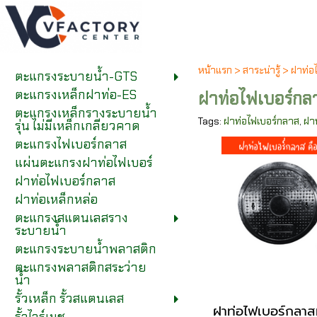
หน้าแรก
>
สาระน่ารู้
>
ฝาท่อ
ตะแกรงระบายน้ำ-GTS
ตะแกรงเหล็กฝาท่อ-ES
ฝาท่อไฟเบอร์กลา
ตะแกรงเหล็กรางระบายน้ำ
Tags:
ฝาท่อไฟเบอร์กลาส
,
ฝา
รุ่น ไม่มีเหล็กเกลียวคาด
ตะแกรงไฟเบอร์กลาส
แผ่นตะแกรงฝาท่อไฟเบอร์
ฝาท่อไฟเบอร์กลาส
ฝาท่อเหล็กหล่อ
ตะแกรงสแตนเลสราง
ระบายน้ำ
ตะแกรงระบายน้ำพลาสติก
ตะแกรงพลาสติกสระว่าย
น้ำ
รั้วเหล็ก รั้วสแตนเลส
ฝาท่อไฟเบอร์กลาส