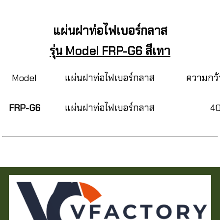
แผ่นฝาท่อไฟเบอร์กลาส
รุ่น Model FRP-G6 สีเทา
Model
แผ่นฝาท่อไฟเบอร์กลาส
ความกว้
FRP-G6
แผ่นฝาท่อไฟเบอร์กลาส
4