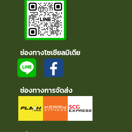
ช่องทางโซเชียลมิเดีย
ช่องทางการจัดส่ง