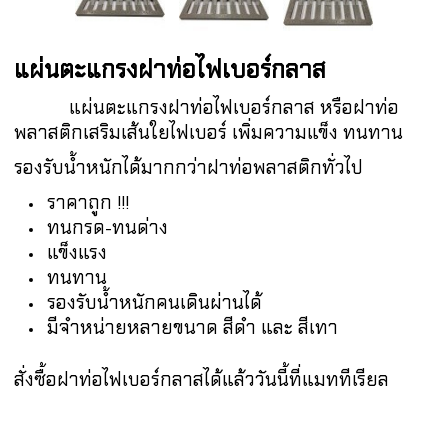
แผ่นตะแกรงฝาท่อไฟเบอร์กลาส
แผ่นตะแกรงฝาท่อไฟเบอร์กลาส หรือฝาท่อ
พลาสติกเสริมเส้นใยไฟเบอร์ เพิ่มความแข็ง ทนทาน
รองรับน้ำหนักได้มากกว่าฝาท่อพลาสติกทั่วไป
ราคาถูก !!!
ทนกรด-ทนด่าง
แข็งแรง
ทนทาน
รองรับน้ำหนักคนเดินผ่านได้
มีจำหน่ายหลายขนาด สีดำ และ สีเทา
สั่งซื้อฝาท่อไฟเบอร์กลาสได้แล้ววันนี้ที่แมททีเรียล