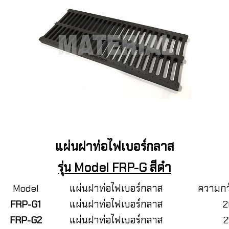
แผ่นฝาท่อไฟเบอร์กลาส
รุ่น Model FRP-G สีดำ
Model
แผ่นฝาท่อไฟเบอร์กลาส
ความกว
FRP-G1
แผ่นฝาท่อไฟเบอร์กลาส
2
FRP-G2
แผ่นฝาท่อไฟเบอร์กลาส