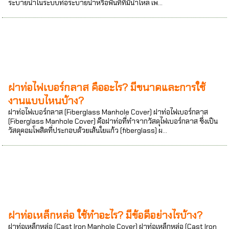
ระบายน้ำในระบบท่อระบายน้ำหรือพื้นที่ที่มีน้ำไหล เพ...
ฝาท่อไฟเบอร์กลาส คืออะไร? มีขนาดและการใช้
งานแบบไหนบ้าง?
ฝาท่อไฟเบอร์กลาส (Fiberglass Manhole Cover) ฝาท่อไฟเบอร์กลาส
(Fiberglass Manhole Cover) คือฝาท่อที่ทำจากวัสดุไฟเบอร์กลาส ซึ่งเป็น
วัสดุคอมโพสิตที่ประกอบด้วยเส้นใยแก้ว (fiberglass) ผ...
ฝาท่อเหล็กหล่อ ใช้ทำอะไร? มีข้อดีอย่างไรบ้าง?
ฝาท่อเหล็กหล่อ (Cast Iron Manhole Cover) ฝาท่อเหล็กหล่อ (Cast Iron