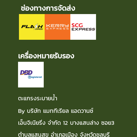
ช่องทางการจัดส่ง
เครื่องหมายรับรอง
ตะแกรงระบายน้ำ
By บริษัท แมททีเรียล แอดวานซ์
เอ็นจิเนียริ่ง จำกัด 12 บางแสนล่าง ซอย3
ตำบลแสนสุข อำเภอเมือง จังหวัดชลบุรี