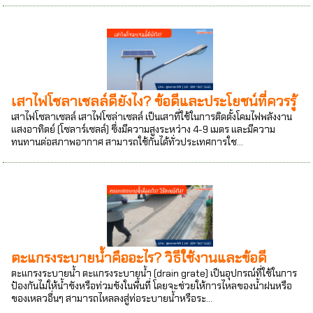
เสาไฟโซลาเซลล์ดียังไง? ข้อดีและประโยชน์ที่ควรรู้
เสาไฟโซลาเซลล์ เสาไฟโซล่าเซลล์ เป็นเสาที่ใช้ในการติดตั้งโคมไฟพลังงาน
แสงอาทิตย์ (โซลาร์เซลล์) ซึ่งมีความสูงระหว่าง 4-9 เมตร และมีความ
ทนทานต่อสภาพอากาศ สามารถใช้กันได้ทั่วประเทศการใช...
ตะแกรงระบายน้ำคืออะไร? วิธีใช้งานและข้อดี
ตะแกรงระบายน้ำ ตะแกรงระบายน้ำ (drain grate) เป็นอุปกรณ์ที่ใช้ในการ
ป้องกันไม่ให้น้ำขังหรือท่วมขังในพื้นที่ โดยจะช่วยให้การไหลของน้ำฝนหรือ
ของเหลวอื่นๆ สามารถไหลลงสู่ท่อระบายน้ำหรือระ...