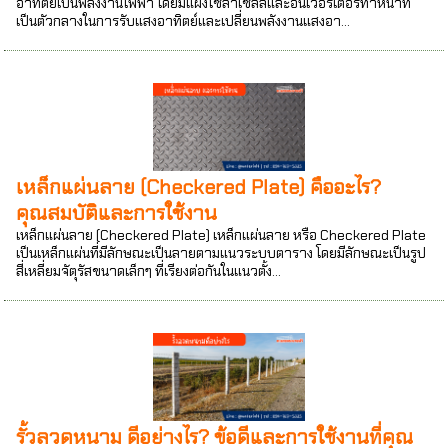
อาทิตย์เป็นพลังงานไฟฟ้า โดยมีแผงโซล่าเซลล์และอินเวอร์เตอร์ทำหน้าที่
เป็นตัวกลางในการรับแสงอาทิตย์และเปลี่ยนพลังงานแสงอา...
เหล็กแผ่นลาย (Checkered Plate) คืออะไร?
คุณสมบัติและการใช้งาน
เหล็กแผ่นลาย (Checkered Plate) เหล็กแผ่นลาย หรือ Checkered Plate
เป็นเหล็กแผ่นที่มีลักษณะเป็นลายตามแนวระบบตาราง โดยมีลักษณะเป็นรูป
สี่เหลี่ยมจัตุรัสขนาดเล็กๆ ที่เรียงต่อกันในแนวตั้ง...
รั้วลวดหนาม ดีอย่างไร? ข้อดีและการใช้งานที่คุณ