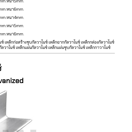
0 mm.หนา5mm.
0 mm.หนา6mm.
0 mm.หนา4mm.
0 mm.หนา5mm.
0 mm.หนา6mm.
์ เหล็กก่อสร้างชุบกัลวาไนซ์ เหล็กฉากกัลวาไนซ์ เหล็กกล่องกัลวาไนซ์
ัลวาไนซ์ เหล็กแผ่นกัลวาไนซ์ เหล็กแผ่นชุบกัลวาไนซ์ เหล็กกาวาไนซ์
์
lvanized