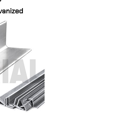
lvanized