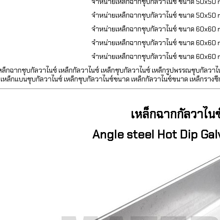
จำหน่ายเหล็กฉากชุบกัลวาไนซ์ ขนาด 50x5
จำหน่ายเหล็กฉากชุบกัลวาไนซ์ ขนาด 50x5
จำหน่ายเหล็กฉากชุบกัลวาไนซ์ ขนาด 60x6
จำหน่ายเหล็กฉากชุบกัลวาไนซ์ ขนาด 60x6
จำหน่ายเหล็กฉากชุบกัลวาไนซ์ ขนาด 60x6
ล็กฉากชุบกัลวาไนซ์ เหล็กกัลวาไนซ์ เหล็กชุบกัลวาไนซ์ เหล็กรูปพรรณชุบกัลวาไนซ
 เหล็กแบนชุบกัลวาไนซ์ เหล็กชุบกัลวาไนซ์ขนาด เหล็กกัลวาไนซ์ขนาด เหล็กรางซีก
เหล็กฉากกัลวาไนซ
Angle steel Hot Dip Ga