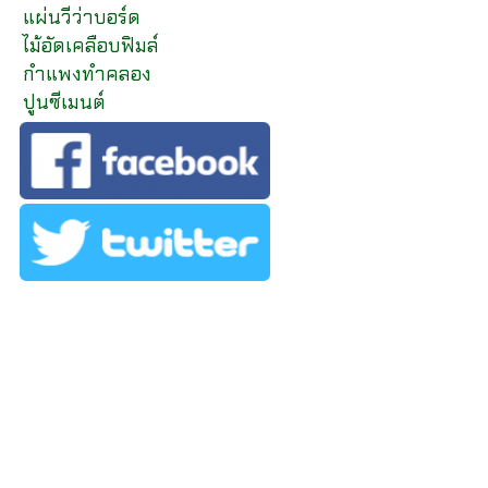
แผ่นวีว่าบอร์ด
ไม้อัดเคลือบฟิมล์
กำแพงทำคลอง
ปูนซีเมนต์