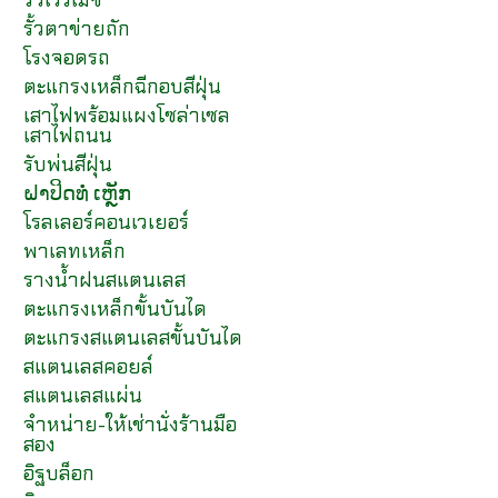
รั้วไวร์เมช
รั้วตาข่ายถัก
โรงจอดรถ
ตะแกรงเหล็กฉีกอบสีฝุ่น
เสาไฟพร้อมแผงโซล่าเซล
เสาไฟถนน
รับพ่นสีฝุ่น
ຝາປິດທໍ່ ເຫຼັກ
โรลเลอร์คอนเวเยอร์
พาเลทเหล็ก
รางน้ำฝนสแตนเลส
ตะแกรงเหล็กขั้นบันได
ตะแกรงสแตนเลสขั้นบันได
สแตนเลสคอยล์
สแตนเลสแผ่น
จำหน่าย-ให้เช่านั่งร้านมือ
สอง
อิฐบล็อก