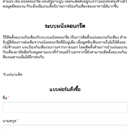
ทำผนัง เช่น ผนังคอนกรีต ผนังอิฐฉาบปูน โดยจะติดตั้งอยู่ระหว่างผนังทั้งสองข้างด้ว
ยหมุดยึดฉนวน ก็จะยิ่งเพิ่มประสิทธิภาพการป้องกันเสียงของอาคารได้มากขึ้น
ระบบผนังคอนกรีต
วิธีติดตั้งฉนวนกันเสียงกับระบบผนังคอนกรีต เป็นการติดตั้งแผ่นฉนวนกันเสียง สำห
รับผู้ที่ต้องการต่อเติมจากผนังคอนกรีตที่มีอยู่เดิม เพื่อดูดซับเสียงภายในไม่ให้ดังออ
กไปข้างนอก และป้องกันเสียงรบกวนจากภายนอก โดยติดตั้งด้วยการนำแผ่นฉนวน
กันเสียงมายึดติดกับหมุดตามแนวที่กำหนดไว้ นอกจากนี้ยังสามารถติดตั้งฉนวนกันเ
สียงเพดานเพิ่มได้อีกเช่นกัน
*4 แผ่น/แพ็ค
แบบฟอร์มสั่งซื้อ
ชื่อ
*
นามสกุล
*