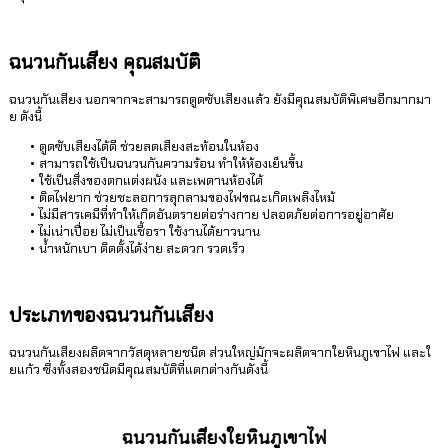
ฉนวนกันเสียง คุณสมบัติ
ฉนวนกันเสียง นอกจากจะสามารถดูดซับเสียงแล้ว ยังมีคุณสมบัติพิเศษอีกมากมา
ย ดังนี้
ดูดซับเสียงได้ดี ช่วยลดเสียงสะท้อนในห้อง
สามารถใช้เป็นฉนวนกันความร้อน ทำให้ห้องเย็นขึ้น
ใช้เป็นสิ่งของตกแต่งผนัง และเพดานห้องได้
ติดไฟยาก ช่วยชะลอการลุกลามของไฟขณะเกิดเพลิงไหม้
ไม่มีสารเคมีที่ทำให้เกิดอันตรายต่อร่างกาย ปลอดภัยต่อการอยู่อาศัย
ไม่เน่าเปื่อย ไม่เป็นเชื้อรา ใช้งานได้ยาวนาน
น้ำหนักเบา ติดตั้งได้ง่าย สะดวก รวดเร็ว
ประเภทของฉนวนกันเสียง
ฉนวนกันเสียงผลิตจากวัสดุหลายชนิด ส่วนใหญ่มักจะผลิตจากใยหินภูเขาไฟ และใ
ยแก้ว ซึ่งทั้งสองชนิดมีคุณสมบัติที่แตกต่างกันดังนี้
ฉนวนกันเสียงใยหินภูเขาไฟ