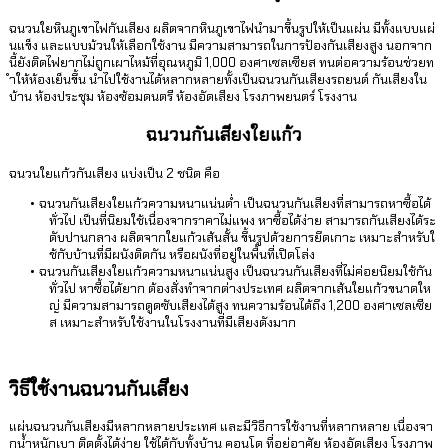
ฉนวนใยหินภูเขาไฟกันเสียง ผลิตจากหินภูเขาไฟนำมาขึ้นรูปให้เป็นแผ่น มีทั้งแบบแผ่
นแข็ง และแบบม้วนให้เลือกใช้งาน มีความสามารถในการป้องกันเสียงสูง นอกจาก
นี้ยังติดไฟยากไม่ถูกเผาไหม้ที่อุณหภูมิ 1,000 องศาเซลเซียส ทนต่อความร้อนช่วยท
ำให้ห้องเย็นขึ้น นำไปใช้งานได้หลากหลายทั้งเป็นฉนวนกันเสียงรถยนต์ กันเสียงใน
บ้าน ห้องประชุม ห้องซ้อมดนตรี ห้องอัดเสียง โรงภาพยนตร์ โรงงาน
ฉนวนกันเสียงใยแก้ว
ฉนวนใยแก้วกันเสียง แบ่งเป็น 2 ชนิด คือ
ฉนวนกันเสียงใยแก้วความหนาแน่นต่ำ เป็นฉนวนกันเสียงที่สามารถหาซื้อได้
ทั่วไป เป็นที่นิยมใช้เนื่องจากราคาไม่แพง หาซื้อได้ง่าย สามารถกันเสียงได้ระ
ดับปานกลาง ผลิตจากใยแก้วเส้นสั้น ขึ้นรูปด้วยการยึดเกาะ เหมาะสำหรับใ
ช้กับบ้านที่มีผนังติดกัน หรือผนังที่อยู่ในพื้นที่เปิดโล่ง
ฉนวนกันเสียงใยแก้วความหนาแน่นสูง เป็นฉนวนกันเสียงที่ไม่ค่อยนิยมใช้กัน
ทั่วไป หาซื้อได้ยาก ต้องสั่งทำจากต่างประเทศ ผลิตจากเส้นใยแก้วขนาดให
ญ่ มีความสามารถดูดซับเสียงได้สูง ทนความร้อนได้ถึง 1,200 องศาเซลเซีย
ส เหมาะสำหรับใช้งานในโรงงานที่มีเสียงดังมาก
วิธีใช้งานฉนวนกันเสียง
แผ่นฉนวนกันเสียงมีหลากหลายประเทศ และมีวิธีการใช้งานที่หลากหลาย เนื่องจา
กน้ำหนักเบา ติดตั้งได้ง่าย ใช้ได้กับทั้งบ้าน คอนโด ที่อยู่อาศัย ห้องอัดเสียง โรงภาพ