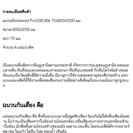
รายละเอียดสินค้า
ฉนวนRockwool Pro330 40k 75x600x1200 มม.
ขนาด 600x1200 มม.
หนา 75 มม.
จำนวน 4 แผ่น/แพ็ค
เป็นฉนวนที่ผลิตจากหินภูเขาไฟตามธรรมชาติ เกิดจากการปะทุของภูเขาไฟ หลอมล
ะลายหิน หินที่พ่นและหลอมละลายออกมา คือหินบะซอลต์ กับหินโดโลไมต์ ปลอด
ภัยและเป็นวัตถุดิบที่มีความยั่งยืน มีอายุการใช้งานตลอดอายุของสิ่งก่อสร้าง ออก
แบบและผลิตให้ใช้งานเพื่อลดเสียงรบกวนได้อย่างดีเยี่ยมในระบบผนังเบาทุกรูปแบ
บ
ฉนวนกันเสียง คือ
แผ่นฉนวนกันเสียง คือ สิ่งที่ออกแบบมาเพื่อดูดซับเสียง ป้องกันไม่ให้คลื่นเสียงไหลผ่
าน ไม่ว่าจะเป็นเสียงจากในห้องผ่านไปนอกห้อง หรือเสียงรบกวนจากนอกห้องเข้าม
าในห้อง มักติดตั้งตามโครงสร้างของผนัง เพดาน และพื้น โดยจะผลิตได้จากหลายวั
สดุ เช่น ใยแก้ว ใยหิน โฟม ฟองน้ำ เป็นต้น