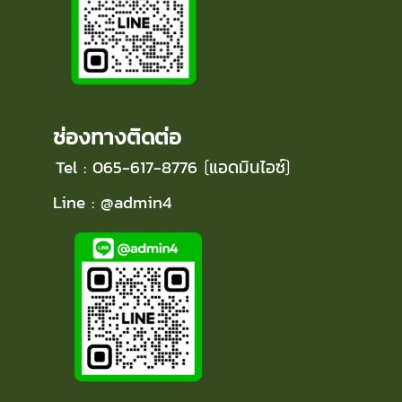
ช่องทางติดต่อ
Tel : 065-617-8776
แอดมินไอซ์
(
)
Line : @admin4