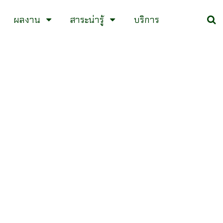
ผลงาน
สาระน่ารู้
บริการ