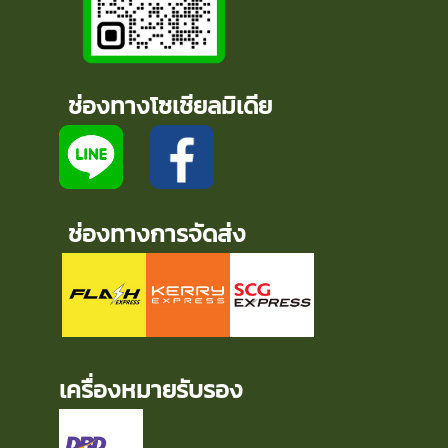
ช่องทางโซเชียลมิเดีย
ช่องทางการจัดส่ง
เครื่องหมายรับรอง